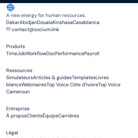
A new energy for human resources.
Dakar
Abidjan
Douala
Kinshasa
Casablanca
contact@socium.link
Produits
Time
Job
Workflow
Doc
Performance
Payroll
Ressources
Simulateurs
Articles & guides
Templates
Livres
blancs
Webinaires
Top Voice Côte d'Ivoire
Top Voice
Cameroun
Entreprise
À propos
Clients
Équipe
Carrières
Légal