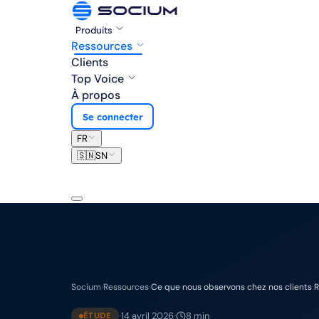
Produits
Ressources
Clients
Top Voice
À propos
Se connecter
FR
🇸🇳
SN
Socium
›
Ressources
›
Ce que nous observons chez nos clients 
·
·
14 avril 2026
8 min
ÉTUDE