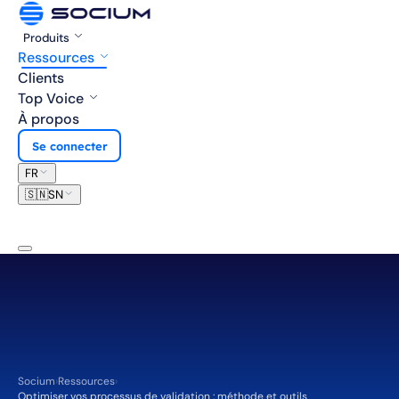
Produits
Ressources
Clients
Top Voice
À propos
Se connecter
FR
🇸🇳
SN
Socium
›
Ressources
›
Optimiser vos processus de validation : méthode et outils