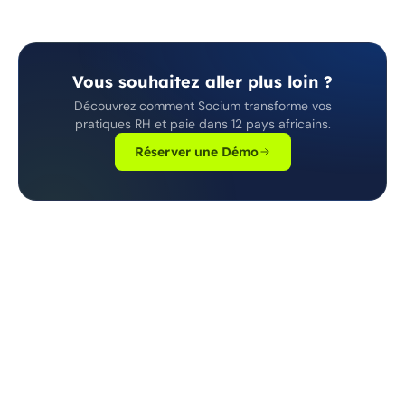
Vous souhaitez aller plus loin ?
Découvrez comment Socium transforme vos
pratiques RH et paie dans 12 pays africains.
Réserver une Démo